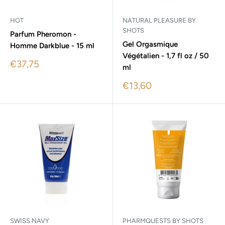
HOT
NATURAL PLEASURE BY
SHOTS
Parfum Pheromon -
Gel Orgasmique
Homme Darkblue - 15 ml
Végétalien - 1,7 fl oz / 50
Sale
€37,75
ml
price
Sale
€13,60
price
SWISS NAVY
PHARMQUESTS BY SHOTS