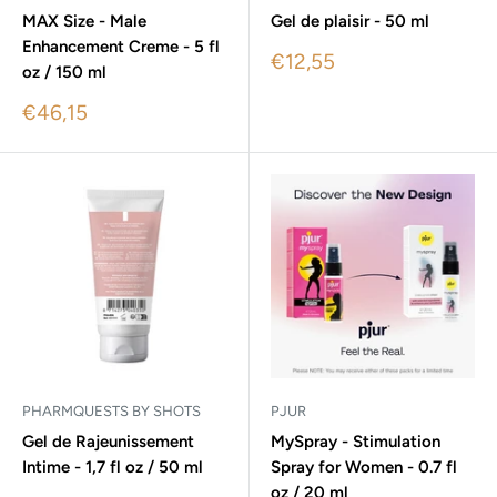
MAX Size - Male
Gel de plaisir - 50 ml
Enhancement Creme - 5 fl
Sale
€12,55
oz / 150 ml
price
Sale
€46,15
price
PHARMQUESTS BY SHOTS
PJUR
Gel de Rajeunissement
MySpray - Stimulation
Intime - 1,7 fl oz / 50 ml
Spray for Women - 0.7 fl
oz / 20 ml