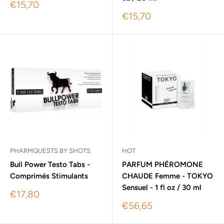
Sale
€15,70
price
Sale
€15,70
price
PHARMQUESTS BY SHOTS
HOT
Bull Power Testo Tabs -
PARFUM PHÉROMONE
Comprimés Stimulants
CHAUDE Femme - TOKYO
Sensuel - 1 fl oz / 30 ml
Sale
€17,80
price
Sale
€56,65
price