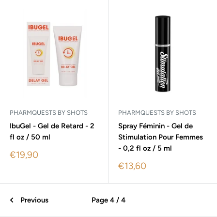
PHARMQUESTS BY SHOTS
PHARMQUESTS BY SHOTS
IbuGel - Gel de Retard - 2
Spray Féminin - Gel de
fl oz / 50 ml
Stimulation Pour Femmes
- 0,2 fl oz / 5 ml
Sale
€19,90
price
Sale
€13,60
price
Previous
Page 4 / 4