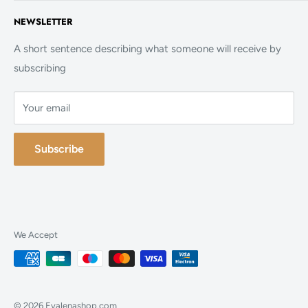
Politique de confidentialité
Accueil
NEWSLETTER
Politique de cookies
La Boutique
FAQ
A short sentence describing what someone will receive by
subscribing
Contact
Your email
Subscribe
We Accept
© 2026 Evalenashop.com