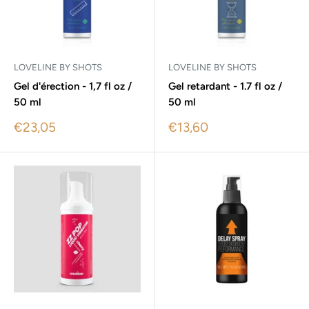
LOVELINE BY SHOTS
LOVELINE BY SHOTS
Gel d'érection - 1,7 fl oz /
Gel retardant - 1.7 fl oz /
50 ml
50 ml
Sale
Sale
€23,05
€13,60
price
price