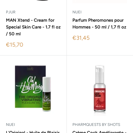
PJUR
NUEI
MAN Xtend - Cream for
Parfum Pheromones pour
Special Skin Care - 1.7 fl oz
Hommes - 50 ml / 1,7 fl oz
/ 50 ml
Sale
€31,45
price
Sale
€15,70
price
NUEI
PHARMQUESTS BY SHOTS
L'Original - Huile de Plaisir
Crème Cock Améliorante -