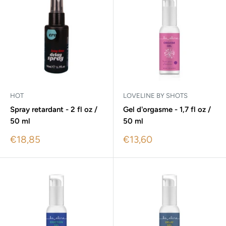
HOT
LOVELINE BY SHOTS
Spray retardant - 2 fl oz /
Gel d'orgasme - 1,7 fl oz /
50 ml
50 ml
Sale
Sale
€18,85
€13,60
price
price