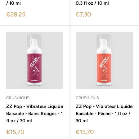
/ 10 ml
0,3 fl oz / 10 ml
Sale
Sale
€28,25
€7,30
price
price
CRUSHIOUS
CRUSHIOUS
ZZ Pop - Vibrateur Liquide
ZZ Pop - Vibrateur Liquide
Baisable - Baies Rouges - 1
Baisable - Pêche - 1 fl oz /
fl oz / 30 ml
30 ml
Sale
Sale
€15,70
€15,70
price
price