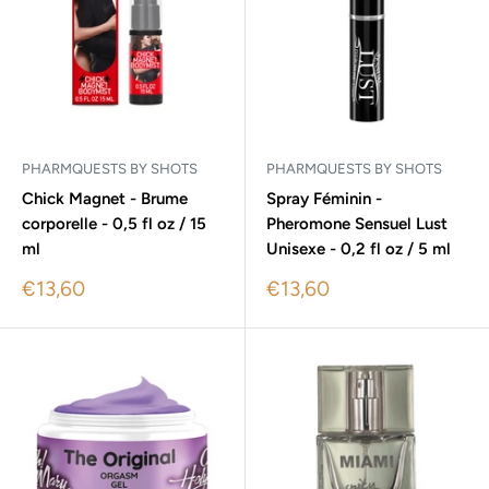
PHARMQUESTS BY SHOTS
PHARMQUESTS BY SHOTS
Chick Magnet - Brume
Spray Féminin -
corporelle - 0,5 fl oz / 15
Pheromone Sensuel Lust
ml
Unisexe - 0,2 fl oz / 5 ml
Sale
Sale
€13,60
€13,60
price
price