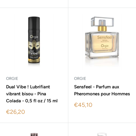
price
ORGIE
ORGIE
Dual Vibe ! Lubrifiant
Sensfeel - Parfum aux
vibrant bisou - Pina
Pheromones pour Hommes
Colada - 0,5 fl oz / 15 ml
Sale
€45,10
price
Sale
€26,20
price