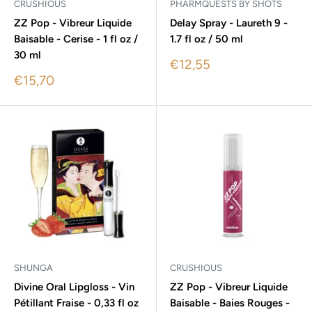
CRUSHIOUS
PHARMQUESTS BY SHOTS
ZZ Pop - Vibreur Liquide
Delay Spray - Laureth 9 -
Baisable - Cerise - 1 fl oz /
1.7 fl oz / 50 ml
30 ml
Sale
€12,55
price
Sale
€15,70
price
SHUNGA
CRUSHIOUS
Divine Oral Lipgloss - Vin
ZZ Pop - Vibreur Liquide
Pétillant Fraise - 0,33 fl oz
Baisable - Baies Rouges -