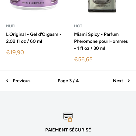
NUEI
HOT
L'Original - Gel d'Orgasm -
Miami Spicy - Parfum
2.02 fl oz / 60 ml
Pheromone pour Hommes
- 1 fl oz / 30 ml
Sale
€19,90
price
Sale
€56,65
price
Previous
Page 3 / 4
Next
PAIEMENT SÉCURISÉ