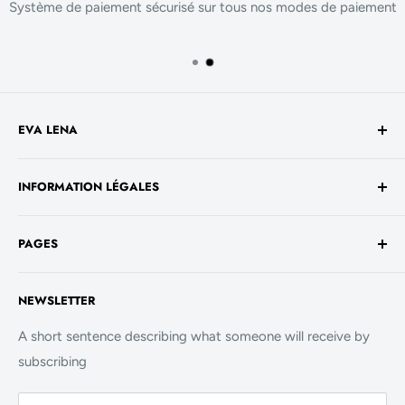
Système de paiement sécurisé sur tous nos modes de paiement
EVA LENA
Avenue de la Liberté 60
INFORMATION LÉGALES
1930 Luxembourg
TVA No. - LU 26717800
Conditions générales de vente
+352 661 949 582
PAGES
Mentions légales
contact@evalenashop.com
Politique de confidentialité
Accueil
NEWSLETTER
Politique de cookies
La Boutique
FAQ
A short sentence describing what someone will receive by
subscribing
Contact