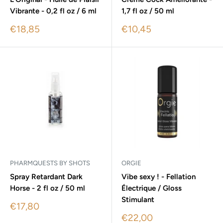
Vibrante - 0,2 fl oz / 6 ml
1,7 fl oz / 50 ml
Sale
Sale
€18,85
€10,45
price
price
PHARMQUESTS BY SHOTS
ORGIE
Spray Retardant Dark
Vibe sexy ! - Fellation
Horse - 2 fl oz / 50 ml
Électrique / Gloss
Stimulant
Sale
€17,80
price
Sale
€22,00