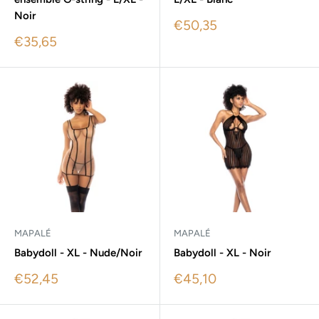
Noir
Sale
€50,35
price
Sale
€35,65
price
MAPALÉ
MAPALÉ
Babydoll - XL - Nude/Noir
Babydoll - XL - Noir
Sale
Sale
€52,45
€45,10
price
price