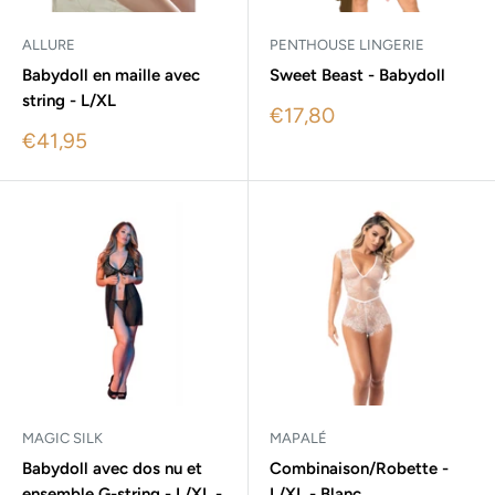
ALLURE
PENTHOUSE LINGERIE
Babydoll en maille avec
Sweet Beast - Babydoll
string - L/XL
Sale
€17,80
price
Sale
€41,95
price
MAGIC SILK
MAPALÉ
Babydoll avec dos nu et
Combinaison/Robette -
ensemble G-string - L/XL -
L/XL - Blanc