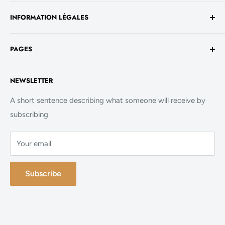
Avenue de la Liberté 60
INFORMATION LÉGALES
1930 Luxembourg
TVA No. - LU 26717800
Conditions générales de vente
+352 661 949 582
PAGES
Mentions légales
contact@evalenashop.com
Politique de confidentialité
Accueil
NEWSLETTER
Politique de cookies
La Boutique
FAQ
A short sentence describing what someone will receive by
subscribing
Contact
Your email
Subscribe