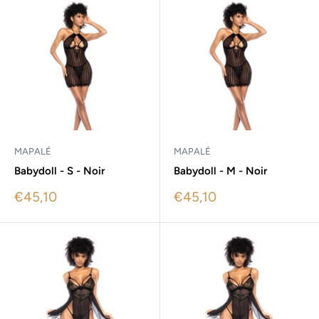
MAPALÉ
MAPALÉ
Babydoll - S - Noir
Babydoll - M - Noir
Sale
Sale
€45,10
€45,10
price
price