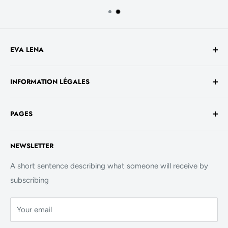
EVA LENA
Avenue de la Liberté 60
INFORMATION LÉGALES
1930 Luxembourg
TVA No. - LU 26717800
Conditions générales de vente
+352 661 949 582
PAGES
Mentions légales
contact@evalenashop.com
Politique de confidentialité
Accueil
NEWSLETTER
Politique de cookies
La Boutique
FAQ
A short sentence describing what someone will receive by
subscribing
Contact
Your email