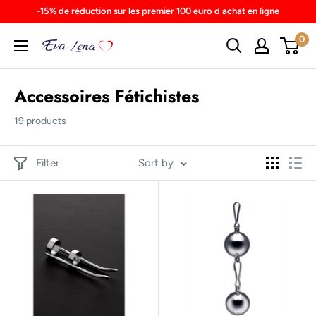
Skip
-15% de réduction sur les premier 100 euro d achat en ligne
to
0
content
Accessoires Fétichistes
19 products
Filter
Sort by