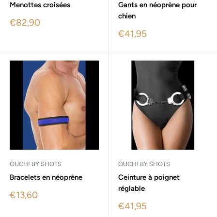
Menottes croisées
Gants en néoprène pour
chien
Sale
€82,90
price
Sale
€41,95
price
OUCH! BY SHOTS
OUCH! BY SHOTS
Bracelets en néoprène
Ceinture à poignet
réglable
Sale
€13,60
price
Sale
€41,95
price