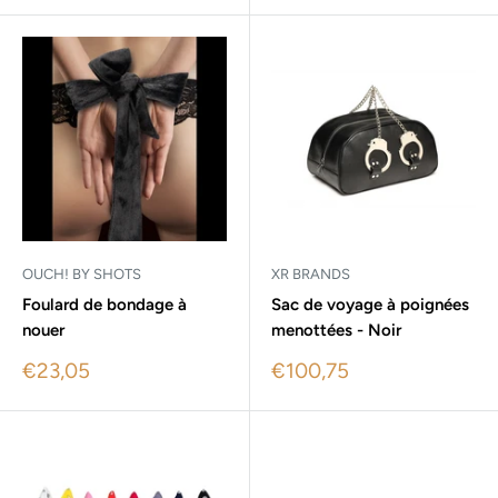
OUCH! BY SHOTS
XR BRANDS
Foulard de bondage à
Sac de voyage à poignées
nouer
menottées - Noir
Sale
Sale
€23,05
€100,75
price
price