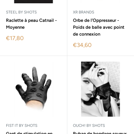
STEEL BY SHOTS
XR BRANDS
Raclette à peau Catnail -
Orbe de l'Oppresseur -
Moyenne
Poids de balle avec point
de connexion
Sale
€17,80
price
Sale
€34,60
price
FIST IT BY SHOTS
OUCH! BY SHOTS
Gant de stimulation en
Ruban de bondage soyeux