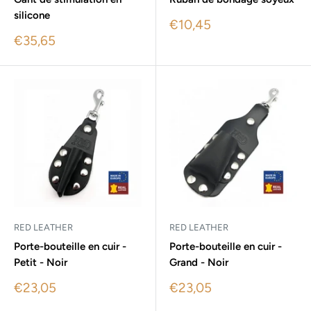
silicone
Sale
€10,45
price
Sale
€35,65
price
RED LEATHER
RED LEATHER
Porte-bouteille en cuir -
Porte-bouteille en cuir -
Petit - Noir
Grand - Noir
Sale
Sale
€23,05
€23,05
price
price