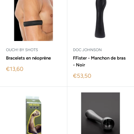
OUCH! BY SHOTS
DOC JOHNSON
Bracelets en néoprène
FFister - Manchon de bras
- Noir
Sale
€13,60
price
Sale
€53,50
price