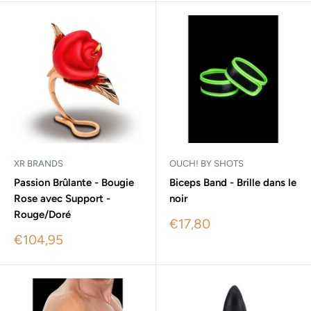
XR BRANDS
OUCH! BY SHOTS
Passion Brûlante - Bougie
Biceps Band - Brille dans le
Rose avec Support -
noir
Rouge/Doré
Sale
€17,80
price
Sale
€104,95
price