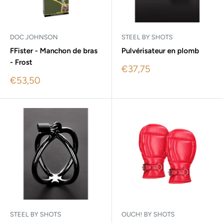
DOC JOHNSON
STEEL BY SHOTS
FFister - Manchon de bras
Pulvérisateur en plomb
- Frost
Sale
€37,75
price
Sale
€53,50
price
STEEL BY SHOTS
OUCH! BY SHOTS