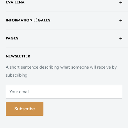
EVA LENA
Avenue de la Liberté 60
INFORMATION LÉGALES
1930 Luxembourg
TVA No. - LU 26717800
Conditions générales de vente
+352 661 949 582
PAGES
Mentions légales
contact@evalenashop.com
Politique de confidentialité
Accueil
NEWSLETTER
Politique de cookies
La Boutique
FAQ
A short sentence describing what someone will receive by
subscribing
Contact
Your email
Subscribe