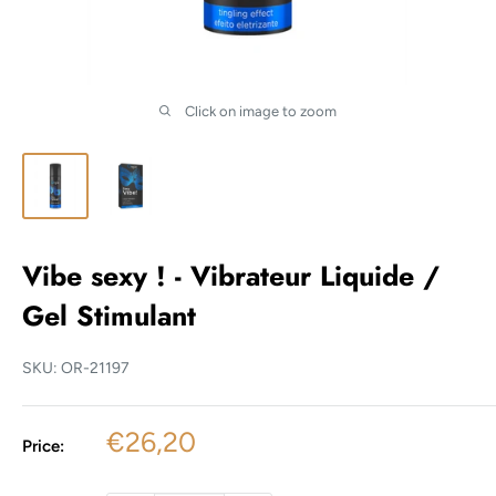
Click on image to zoom
Vibe sexy ! - Vibrateur Liquide /
Gel Stimulant
SKU:
OR-21197
Sale
€26,20
Price:
price