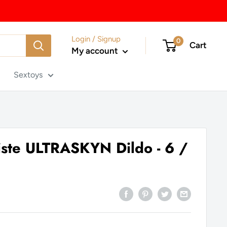
Login / Signup
0
Cart
My account
Sextoys
liste ULTRASKYN Dildo - 6 /