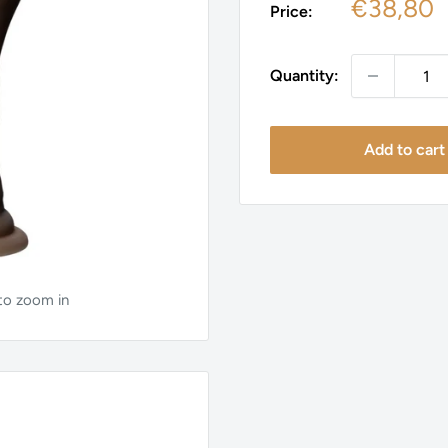
Sale
€38,80
Price:
price
Quantity:
Add to cart
 to zoom in