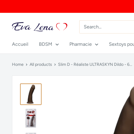
Skip
to
content
Accueil
BDSM
Pharmacie
Sextoys po
Home
All products
Slim D - Réaliste ULTRASKYN Dildo - 6...