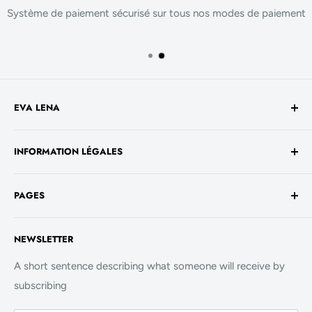
Système de paiement sécurisé sur tous nos modes de paiement
EVA LENA
Avenue de la Liberté 60
INFORMATION LÉGALES
1930 Luxembourg
TVA No. - LU 26717800
Conditions générales de vente
+352 661 949 582
PAGES
Mentions légales
contact@evalenashop.com
Politique de confidentialité
Accueil
NEWSLETTER
Politique de cookies
La Boutique
FAQ
A short sentence describing what someone will receive by
subscribing
Contact