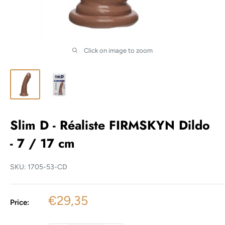
Click on image to zoom
Slim D - Réaliste FIRMSKYN Dildo
- 7 / 17 cm
SKU:
1705-53-CD
Sale
€29,35
Price:
price