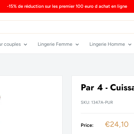
-15% de réduction sur les premier 100 euro d achat en ligne
ur couples
Lingerie Femme
Lingerie Homme
Par 4 - Cuissa
SKU:
1347A-PUR
Sale
€24,10
Price:
price