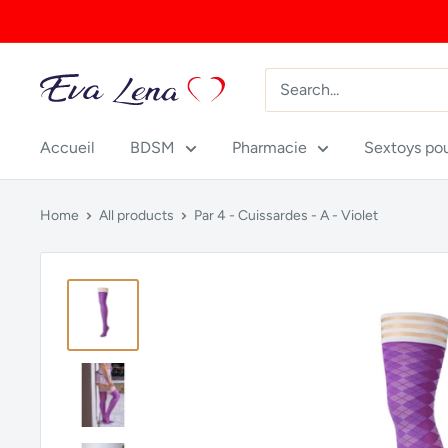
Skip
to
content
Accueil
BDSM
Pharmacie
Sextoys po
Home
All products
Par 4 - Cuissardes - A - Violet