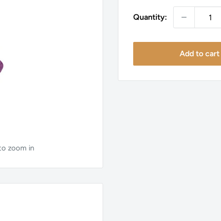
Quantity:
Add to cart
 to zoom in