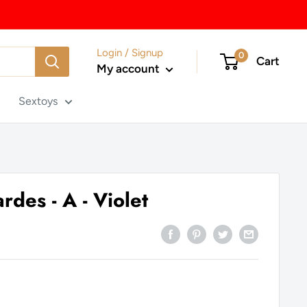
Login / Signup
0
Cart
My account
Sextoys
rdes - A - Violet