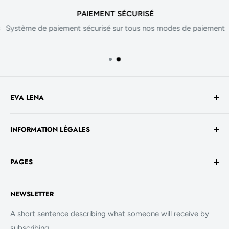
PAIEMENT SÉCURISÉ
Système de paiement sécurisé sur tous nos modes de paiement
EVA LENA
Avenue de la Liberté 60
INFORMATION LÉGALES
1930 Luxembourg
TVA No. - LU 26717800
Conditions générales de vente
+352 661 949 582
PAGES
Mentions légales
contact@evalenashop.com
Politique de confidentialité
Accueil
NEWSLETTER
Politique de cookies
La Boutique
FAQ
A short sentence describing what someone will receive by
subscribing
Contact