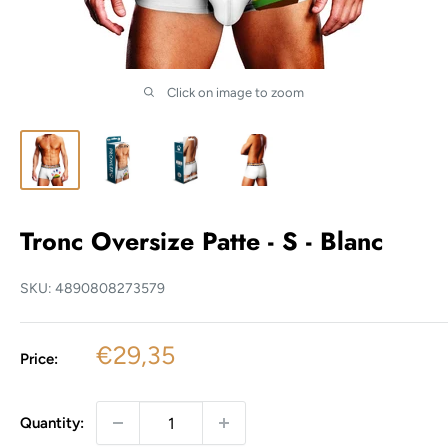
Click on image to zoom
Tronc Oversize Patte - S - Blanc
SKU:
4890808273579
Sale
€29,35
Price:
price
Quantity: