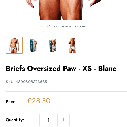
Click on image to zoom
Briefs Oversized Paw - XS - Blanc
SKU:
4890808273685
Sale
€28,30
Price:
price
Quantity: