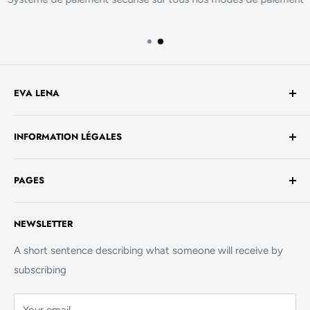
EVA LENA
Avenue de la Liberté 60
INFORMATION LÉGALES
1930 Luxembourg
TVA No. - LU 26717800
Conditions générales de vente
+352 661 949 582
PAGES
Mentions légales
contact@evalenashop.com
Politique de confidentialité
Accueil
NEWSLETTER
Politique de cookies
La Boutique
FAQ
A short sentence describing what someone will receive by
subscribing
Contact