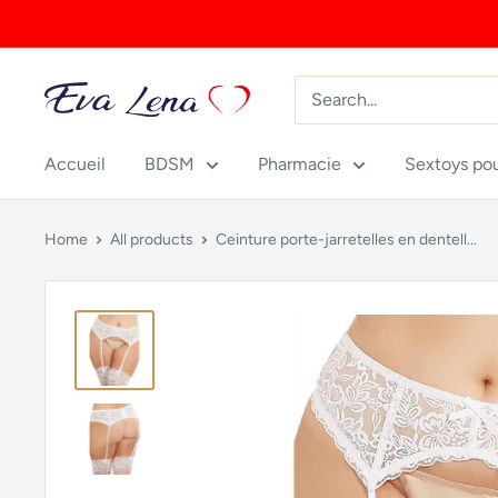
Skip
to
content
Accueil
BDSM
Pharmacie
Sextoys po
Home
All products
Ceinture porte-jarretelles en dentell...