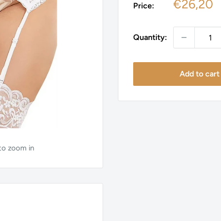
Sale
€26,20
Price:
price
Quantity:
Add to cart
 to zoom in