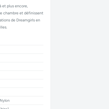
à et plus encore,
re chambre et définissent
ations de Dreamgirls en
lles.
 Nylon