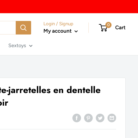
Login / Signup
0
Cart
My account
Sextoys
e-jarretelles en dentelle
ir