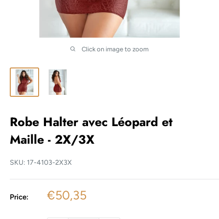
Click on image to zoom
Robe Halter avec Léopard et
Maille - 2X/3X
SKU:
17-4103-2X3X
Sale
€50,35
Price:
price