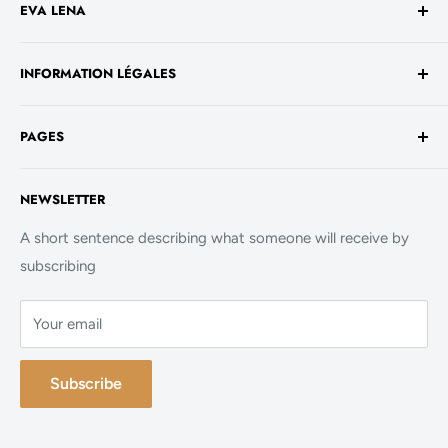
EVA LENA
Avenue de la Liberté 60
INFORMATION LÉGALES
1930 Luxembourg
TVA No. - LU 26717800
Conditions générales de vente
+352 661 949 582
PAGES
Mentions légales
contact@evalenashop.com
Politique de confidentialité
Accueil
NEWSLETTER
Politique de cookies
La Boutique
FAQ
A short sentence describing what someone will receive by
subscribing
Contact
Your email
Subscribe