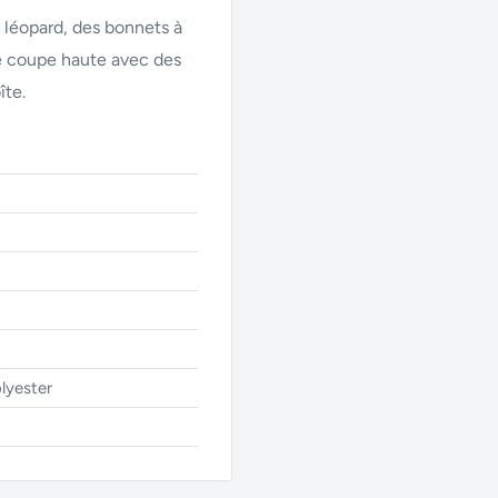
e léopard, des bonnets à
ne coupe haute avec des
îte.
lyester