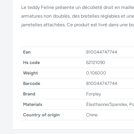
Le teddy Feline présente un décolleté droit en maill
armatures non doublés, des bretelles réglables et u
jarretelles attachées. Ce produit est livré dans une bo
Ean
810044747744
Hs code
62121090
Weight
0.106000
Barcode
810044747744
Brand
Forplay
Materials
Élasthanne/Spandex, Po
Country of origin
Chine