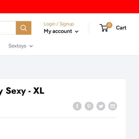
Login / Signup
0
Cart
My account
Sextoys
y Sexy - XL