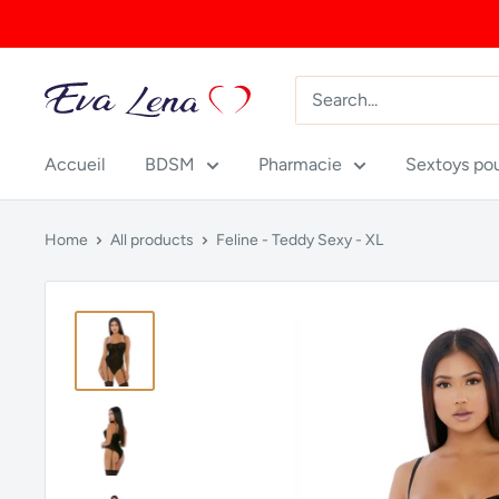
Skip
to
content
Accueil
BDSM
Pharmacie
Sextoys po
Home
All products
Feline - Teddy Sexy - XL