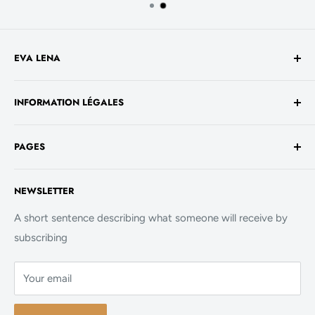
EVA LENA
Avenue de la Liberté 60
INFORMATION LÉGALES
1930 Luxembourg
TVA No. - LU 26717800
Conditions générales de vente
+352 661 949 582
PAGES
Mentions légales
contact@evalenashop.com
Politique de confidentialité
Accueil
NEWSLETTER
Politique de cookies
La Boutique
FAQ
A short sentence describing what someone will receive by
subscribing
Contact
Your email