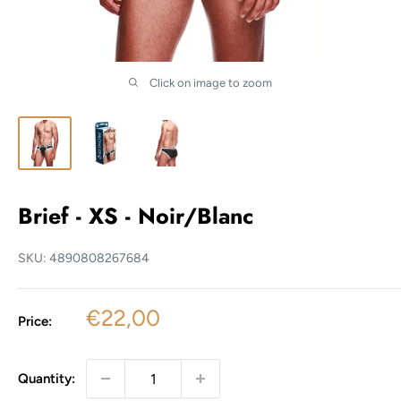
Click on image to zoom
Brief - XS - Noir/Blanc
SKU:
4890808267684
Sale
€22,00
Price:
price
Quantity: