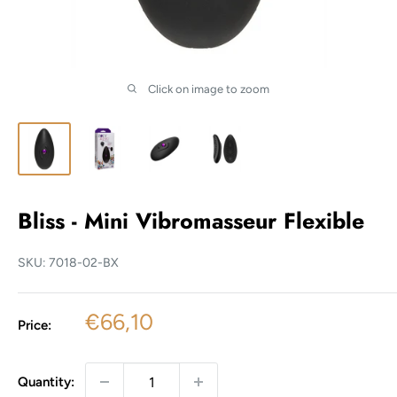
Click on image to zoom
Bliss - Mini Vibromasseur Flexible
SKU:
7018-02-BX
Sale
€66,10
Price:
price
Quantity: