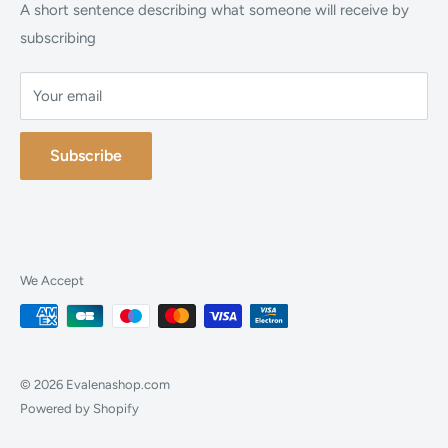
FAQ
A short sentence describing what someone will receive by
subscribing
Contact
Your email
Subscribe
We Accept
© 2026 Evalenashop.com
Powered by Shopify