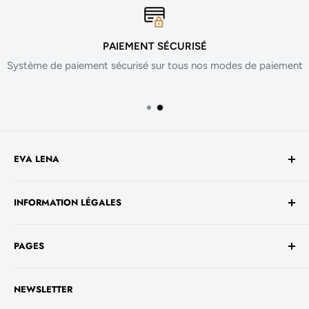
PAIEMENT SÉCURISÉ
Système de paiement sécurisé sur tous nos modes de paiement
EVA LENA
Avenue de la Liberté 60
INFORMATION LÉGALES
1930 Luxembourg
TVA No. - LU 26717800
Conditions générales de vente
+352 661 949 582
PAGES
Mentions légales
contact@evalenashop.com
Politique de confidentialité
Accueil
NEWSLETTER
Politique de cookies
La Boutique