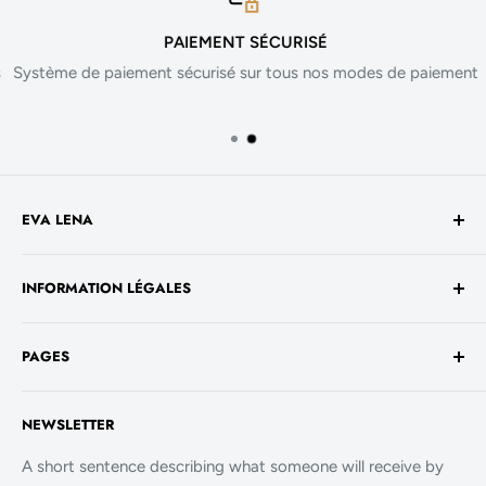
PAIEMENT SÉCURISÉ
Système de paiement sécurisé sur tous nos modes de paiement
EVA LENA
Avenue de la Liberté 60
INFORMATION LÉGALES
1930 Luxembourg
TVA No. - LU 26717800
Conditions générales de vente
+352 661 949 582
PAGES
Mentions légales
contact@evalenashop.com
Politique de confidentialité
Accueil
NEWSLETTER
Politique de cookies
La Boutique
FAQ
A short sentence describing what someone will receive by