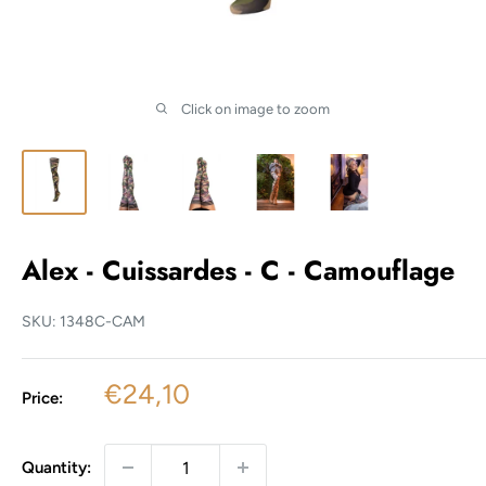
Click on image to zoom
Alex - Cuissardes - C - Camouflage
SKU:
1348C-CAM
Sale
€24,10
Price:
price
Quantity: