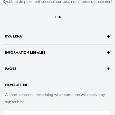
Système de paiement sécurisé sur tous nos modes de paiement
EVA LENA
Avenue de la Liberté 60
INFORMATION LÉGALES
1930 Luxembourg
TVA No. - LU 26717800
Conditions générales de vente
+352 661 949 582
PAGES
Mentions légales
contact@evalenashop.com
Politique de confidentialité
Accueil
NEWSLETTER
Politique de cookies
La Boutique
FAQ
A short sentence describing what someone will receive by
subscribing
Contact