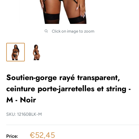
Click on image to zoom
Soutien-gorge rayé transparent,
ceinture porte-jarretelles et string -
M - Noir
SKU:
12160BLK-M
Sale
€52,45
Price: