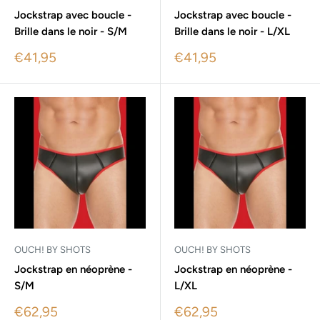
Jockstrap avec boucle -
Jockstrap avec boucle -
Brille dans le noir - S/M
Brille dans le noir - L/XL
Sale
Sale
€41,95
€41,95
price
price
OUCH! BY SHOTS
OUCH! BY SHOTS
Jockstrap en néoprène -
Jockstrap en néoprène -
S/M
L/XL
Sale
Sale
€62,95
€62,95