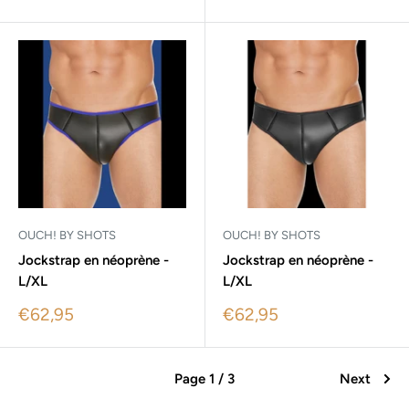
price
price
OUCH! BY SHOTS
OUCH! BY SHOTS
Jockstrap en néoprène -
Jockstrap en néoprène -
L/XL
L/XL
Sale
Sale
€62,95
€62,95
price
price
Page 1 / 3
Next