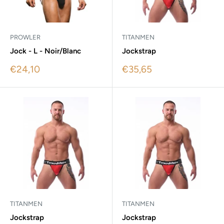
PROWLER
TITANMEN
Jock - L - Noir/Blanc
Jockstrap
Sale
Sale
€24,10
€35,65
price
price
TITANMEN
TITANMEN
Jockstrap
Jockstrap