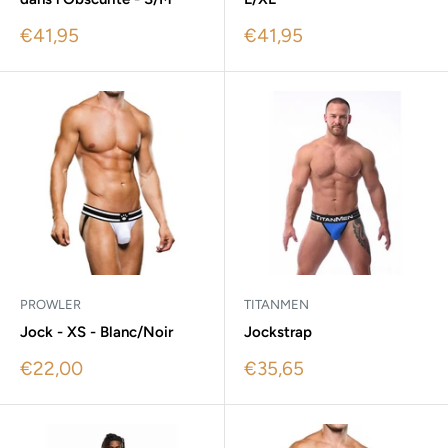
Sale
Sale
€41,95
€41,95
price
price
PROWLER
TITANMEN
Jock - XS - Blanc/Noir
Jockstrap
Sale
Sale
€22,00
€35,65
price
price