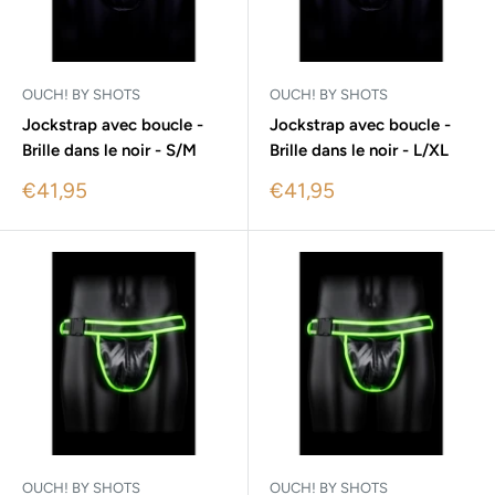
OUCH! BY SHOTS
OUCH! BY SHOTS
Jockstrap avec boucle -
Jockstrap avec boucle -
Brille dans le noir - S/M
Brille dans le noir - L/XL
Sale
Sale
€41,95
€41,95
price
price
OUCH! BY SHOTS
OUCH! BY SHOTS