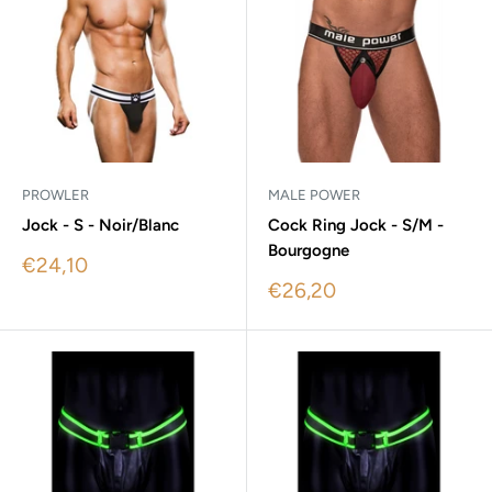
PROWLER
MALE POWER
Jock - S - Noir/Blanc
Cock Ring Jock - S/M -
Bourgogne
Sale
€24,10
price
Sale
€26,20
price