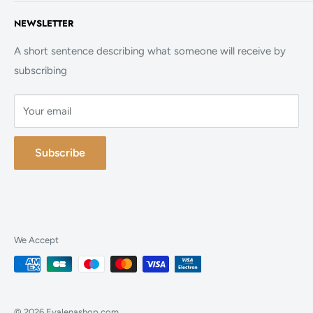
Politique de confidentialité
Accueil
NEWSLETTER
Politique de cookies
La Boutique
FAQ
A short sentence describing what someone will receive by
subscribing
Contact
Your email
Subscribe
We Accept
© 2026 Evalenashop.com