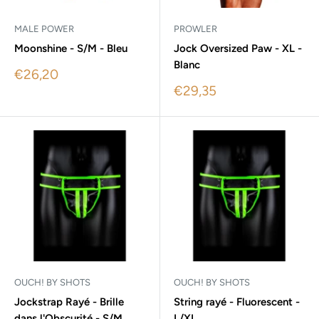
MALE POWER
PROWLER
Moonshine - S/M - Bleu
Jock Oversized Paw - XL -
Blanc
Sale
€26,20
price
Sale
€29,35
price
OUCH! BY SHOTS
OUCH! BY SHOTS
Jockstrap Rayé - Brille
String rayé - Fluorescent -
dans l'Obscurité - S/M
L/XL