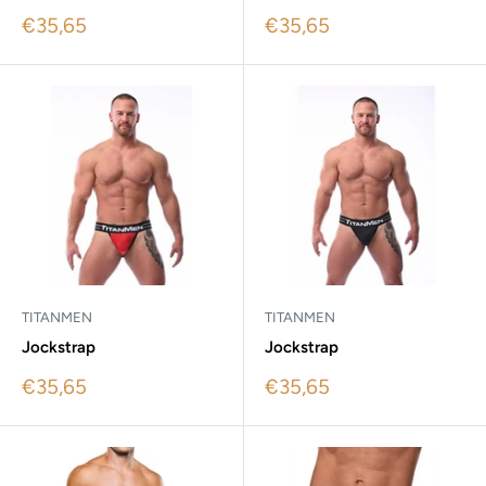
Sale
Sale
€35,65
€35,65
price
price
TITANMEN
TITANMEN
Jockstrap
Jockstrap
Sale
Sale
€35,65
€35,65
price
price