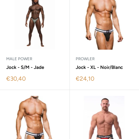
MALE POWER
PROWLER
Jock - S/M - Jade
Jock - XL - Noir/Blanc
Sale
Sale
€30,40
€24,10
price
price