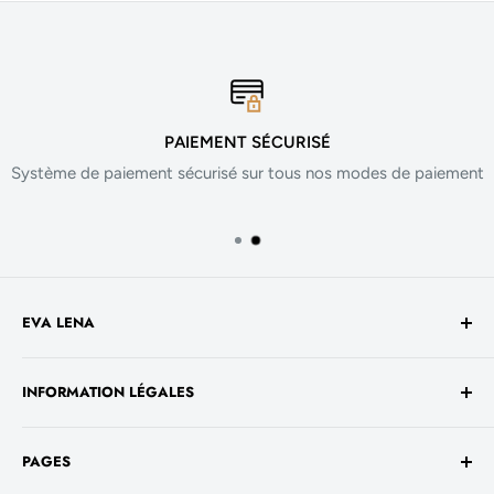
PAIEMENT SÉCURISÉ
Système de paiement sécurisé sur tous nos modes de paiement
EVA LENA
Avenue de la Liberté 60
INFORMATION LÉGALES
1930 Luxembourg
TVA No. - LU 26717800
Conditions générales de vente
+352 661 949 582
PAGES
Mentions légales
contact@evalenashop.com