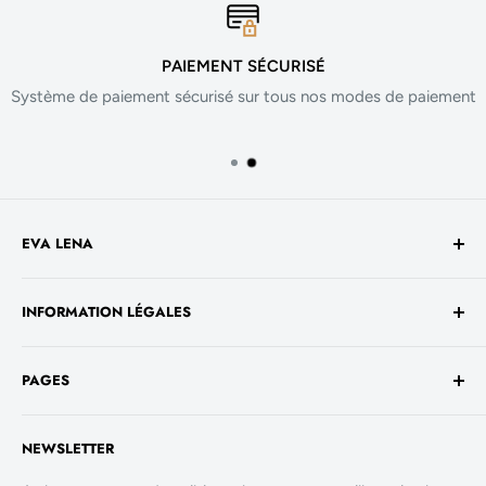
PAIEMENT SÉCURISÉ
Système de paiement sécurisé sur tous nos modes de paiement
EVA LENA
Avenue de la Liberté 60
INFORMATION LÉGALES
1930 Luxembourg
TVA No. - LU 26717800
Conditions générales de vente
+352 661 949 582
PAGES
Mentions légales
contact@evalenashop.com
Politique de confidentialité
Accueil
NEWSLETTER
Politique de cookies
La Boutique