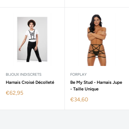
price
price
BIJOUX INDISCRETS
FORPLAY
Harnais Croisé Décolleté
Be My Stud - Harnais Jupe
- Taille Unique
Sale
€62,95
price
Sale
€34,60
price