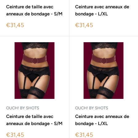
Ceinture de taille avec
Ceinture avec anneaux de
anneaux de bondage - S/M
bondage - L/XL
Sale
Sale
€31,45
€31,45
price
price
OUCH! BY SHOTS
OUCH! BY SHOTS
Ceinture de taille avec
Ceinture avec anneaux de
anneaux de bondage - S/M
bondage - L/XL
Sale
Sale
€31,45
€31,45