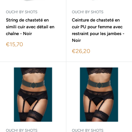
OUCH! BY SHOTS
OUCH! BY SHOTS
String de chasteté en
Ceinture de chasteté en
simili cuir avec détail en
cuir PU pour femme avec
chaîne - Noir
restraint pour les jambes -
Noir
Sale
€15,70
price
Sale
€26,20
price
OUCH! BY SHOTS
OUCH! BY SHOTS