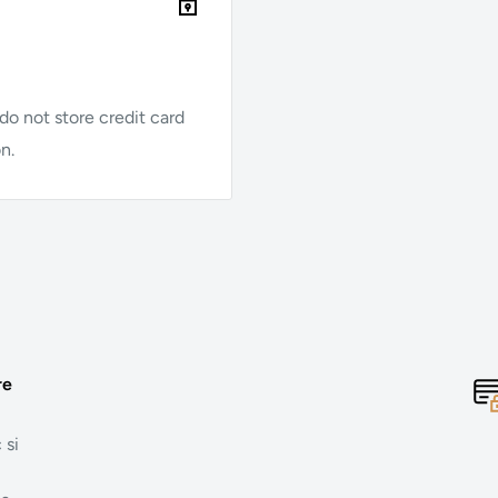
o not store credit card
n.
re
 si