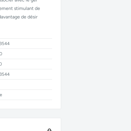
llement stimulant de
davantage de désir
13544
0
0
13544
e