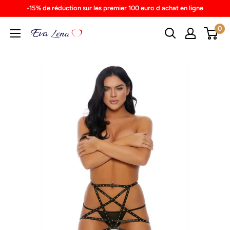
Skip
-15% de réduction sur les premier 100 euro d achat en ligne
to
0
content