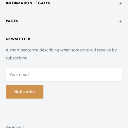
INFORMATION LÉGALES
1930 Luxembourg
TVA No. - LU 26717800
Conditions générales de vente
+352 661 949 582
PAGES
Mentions légales
contact@evalenashop.com
Politique de confidentialité
Accueil
NEWSLETTER
Politique de cookies
La Boutique
FAQ
A short sentence describing what someone will receive by
subscribing
Contact
Your email
Subscribe
We Accept