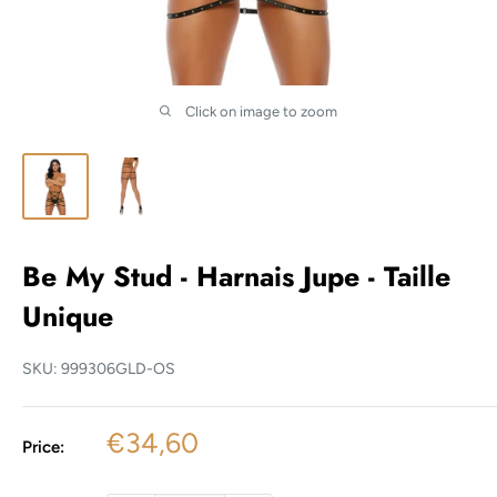
Click on image to zoom
Be My Stud - Harnais Jupe - Taille
Unique
SKU:
999306GLD-OS
Sale
€34,60
Price:
price