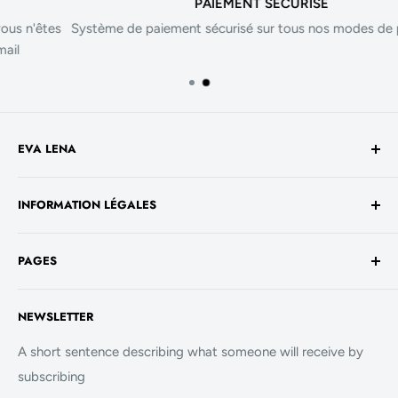
PAIEMENT SÉCURISÉ
'êtes
Système de paiement sécurisé sur tous nos modes de paie
EVA LENA
Avenue de la Liberté 60
INFORMATION LÉGALES
1930 Luxembourg
TVA No. - LU 26717800
Conditions générales de vente
+352 661 949 582
PAGES
Mentions légales
contact@evalenashop.com
Politique de confidentialité
Accueil
NEWSLETTER
Politique de cookies
La Boutique
FAQ
A short sentence describing what someone will receive by
subscribing
Contact