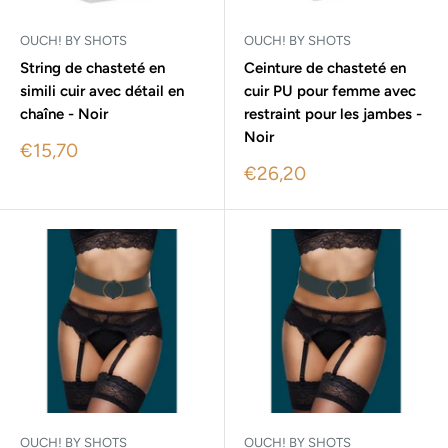
OUCH! BY SHOTS
OUCH! BY SHOTS
String de chasteté en
Ceinture de chasteté en
simili cuir avec détail en
cuir PU pour femme avec
chaîne - Noir
restraint pour les jambes -
Noir
Sale
€15,70
price
Sale
€26,20
price
OUCH! BY SHOTS
OUCH! BY SHOTS