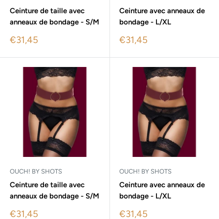
Ceinture de taille avec
Ceinture avec anneaux de
anneaux de bondage - S/M
bondage - L/XL
Sale
Sale
€31,45
€31,45
price
price
OUCH! BY SHOTS
OUCH! BY SHOTS
Ceinture de taille avec
Ceinture avec anneaux de
anneaux de bondage - S/M
bondage - L/XL
Sale
Sale
€31,45
€31,45