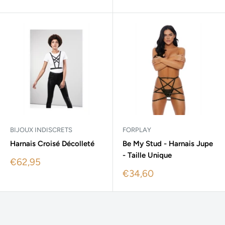
price
price
BIJOUX INDISCRETS
FORPLAY
Harnais Croisé Décolleté
Be My Stud - Harnais Jupe
- Taille Unique
Sale
€62,95
price
Sale
€34,60
price