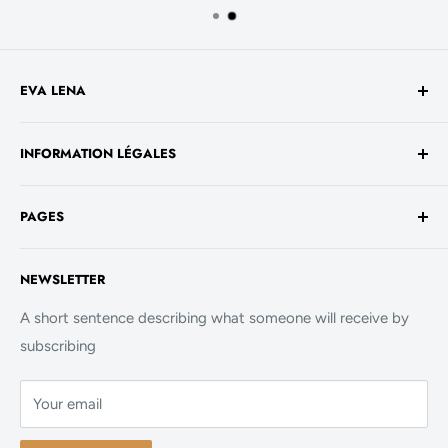
EVA LENA
Avenue de la Liberté 60
INFORMATION LÉGALES
1930 Luxembourg
TVA No. - LU 26717800
Conditions générales de vente
+352 661 949 582
PAGES
Mentions légales
contact@evalenashop.com
Politique de confidentialité
Accueil
NEWSLETTER
Politique de cookies
La Boutique
FAQ
A short sentence describing what someone will receive by
subscribing
Contact
Your email