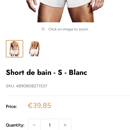
Click on image to zoom
Short de bain - S - Blanc
SKU:
4890808271537
Sale
€39,85
Price:
price
Quantity: